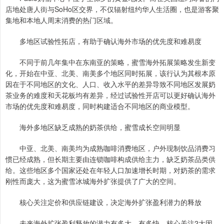
店地处唐人街与SoHo区交界，不仅辐射纽约华人生活圈，也是游客聚
集地和本地人周末消费的热门区域。
多地区试验性拓店，有助于确认海外市场的优先度和难易度
不同于前几年集中在东南亚的策略，蜜雪海外拓展策略发生新变
化，开始在中亚、北美、南美多个地区同时拓展，该行认为其根本原
因在于不同地区的文化、人口、收入水平的差异导致不同地区发展奶
茶业务的难度和天花板均有差异，经过试验性开店可以更好确认海外
市场的优先度和难易度，同时构建适合不同地区的商业模型。
海外多地区缺乏成熟的奶茶供给，蜜雪成长空间明显
中亚、北美、南美均为成熟咖啡消费地区，户外现制饮品消费习
惯已经成熟，但长期主要由连锁咖啡构成供给主力，缺乏奶茶品类供
给。这些地区多个国家还处在年轻人口加速增长时期，对奶茶的需求
刚性而庞大，这为蜜雪冰城海外扩张提供了广大的空间。
核心关注定价和供应链建设，决定海外扩张盈利潜力的释放
未来海外扩张盈利释放的潜力有多大，有多快，核心关注2大因