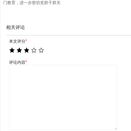
门教育，进一步密切党群干群关
系——走好新时代党的群众路线
（锲而不舍落实中央八项规定精
神）_大皖新闻 | 安徽网
相关评论
本文评分
*
评论内容
*