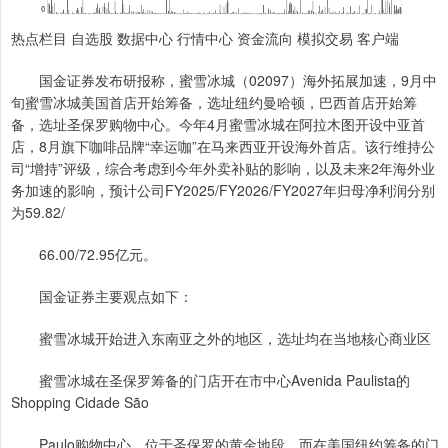
热点栏目 自选股 数据中心 行情中心 资金流向 模拟交易 客户端
国金证券发布研报称，蜜雪冰城（02097）海外拓展加速，9月中
旬蜜雪冰城美国首店开始筹备，选址纽约曼哈顿，巴西首店开始筹
备，选址圣保罗购物中心。今年4月蜜雪冰城在阿拉木图开设中亚首
店，8月旗下咖啡品牌“幸运咖”在马来西亚开设海外首店。该行维持公
司“增持”评级，综合考虑到今年外卖补贴的影响，以及未来2年海外业
务加速的影响，预计公司FY2025/FY2026/FY2027年归母净利润分别
为59.82/
66.00/72.95亿元。
国金证券主要观点如下：
蜜雪冰城开始进入东南亚之外的地区，选址均在当地核心商业区
蜜雪冰城在圣保罗筹备的门店开在市中心Avenida Paulista的
Shopping Cidade São
Paulo购物中心，位于圣保罗的黄金地段。而在美国纽约筹备的门