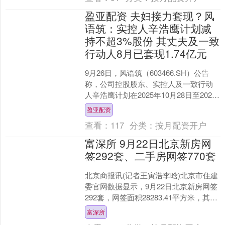
盈亚配资 夫妇接力套现？风
语筑：实控人辛浩鹰计划减
持不超3%股份 其丈夫及一致
行动人8月已套现1.74亿元
9月26日，风语筑（603466.SH）公告
称，公司控股股东、实控人及一致行动
人辛浩鹰计划在2025年10月28日至2026
年1月27日期间，通过集中竞价交易和....
盈亚配资
查看：
117
分类：
按月配资开户
富深所 9月22日北京新房网
签292套、二手房网签770套
北京商报讯(记者王寅浩李晗)北京市住建
委官网数据显示，9月22日北京新房网签
292套，网签面积28283.41平方米，其中
住宅网签185套，网签面积25116.....
富深所