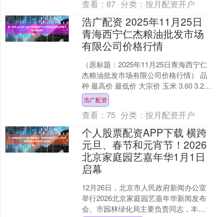
查看：
87
分类：
按月配资开户
浩广配资 2025年11月25日
青海西宁仁杰粮油批发市场
有限公司价格行情
（原标题：2025年11月25日青海西宁仁
杰粮油批发市场有限公司价格行情） 品
种 最高价 最低价 大宗价 玉米 3.60 3.20
3.40 特一粉 4.71 ....
浩广配资
查看：
75
分类：
按月配资开户
个人股票配资APP下载 横跨
元旦、春节和元宵节！2026
北京家庭园艺嘉年华1月1日
启幕
12月26日，北京市人民政府新闻办公室
举行2026北京家庭园艺嘉年华新闻发布
会。市园林绿化局主要负责同志，丰台