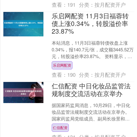
查看：
191
分类：
按月配资开户
乐启网配资 11月3日福蓉转
债上涨0.34%，转股溢价率
23.87%
本站消息，11月3日福蓉转债收盘上涨
0.34%，报140.7元/张，成交额3445.52万
元，转股溢价率23.87%。 资料显示，福
蓉转债信用级别为“AA”，债....
乐启网配资
查看：
190
分类：
按月配资开户
仁信配资 中日化妆品监管法
规制度交流活动在京举办
据国家药监局消息，10月29日，中日化
妆品监管法规制度交流活动在京举办。
国家药监局党组成员、副局长徐景和出
席交流活动。会上，日本化妆品工业
仁信配资
会、日本商会化妆品联络....