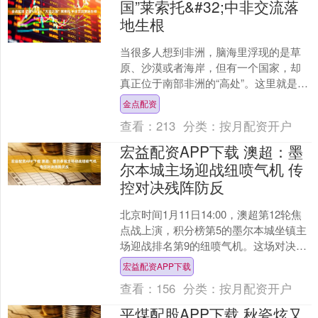
国”莱索托&#32;中非交流落
地生根
当很多人想到非洲，脑海里浮现的是草
原、沙漠或者海岸，但有一个国家，却
真正位于南部非洲的“高处”。这里就是被
称为“天空之国”的莱索托。今天，跟着总
金点配资
台记者一起，从首....
查看：
213
分类：
按月配资开户
宏益配资APP下载 澳超：墨
尔本城主场迎战纽喷气机 传
控对决残阵防反
北京时间1月11日14:00，澳超第12轮焦
点战上演，积分榜第5的墨尔本城坐镇主
场迎战排名第9的纽喷气机。这场对决不
仅是中游卡位与保级抢分的较量，更呈
宏益配资APP下载
现出传控压....
查看：
156
分类：
按月配资开户
平煤配股APP下载 秋瓷炫又