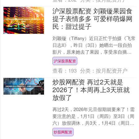
沪深股票配资 刘颖镟果园食
提子表情多多 可爱样萌爆网
民：甜过提子
刘颖镟（Tiffany）近日正忙于拍摄《飞常
日志II》，昨日（3日）她晒出一段自拍
影片，原来她去了果园，享受亲自摘提
子、食提子的乐趣，其可爱样子更萌爆
沪深股票配资
一众网民，....
查看：
193
分类：
按月配资开户
炒股网配资 再过2天就是
2026了！本周再上3天班就
放假了
再过2天，2026年元旦假期就要来了！需
要注意的是，1月1日（周四）至3日（周
六）放假调休，共3天，1月4日（周日）
上班。此前，国务院办公厅发布了《关
炒股网配资
于2026....