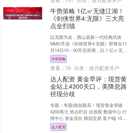
查看：
131
分类：
按月配资开户
牛势策略 1亿㎡无缝江湖！
《剑侠世界4:无限》三大亮
点全扫描
以无限为名，西山居新一代经典武侠
MMO手游《剑侠世界4:无限》即将在11
月14日10：00开启首测，以 1 亿㎡无缝
江湖为核心技术突破，构建了一个广袤
牛势策略
无边、所见....
查看：
79
分类：
按月配资开户
达人配资 黄金早评：现货黄
金站上4300关口，美降息路
径现分歧
专题：专题|续创新高！现货黄金突破
4200美元 热点栏目 自选股 数据中心 行
情中心 资金流向 模拟交易 客户端 10月
17日，隔夜市场黄金波动加剧，伦敦现
达人配资
货黄....