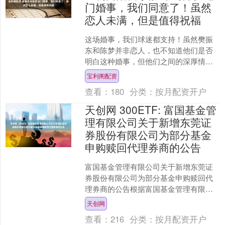
门婚事，我们同意了！虽然
恋人未满，但是值得祝福
这场婚事，我们球迷都支持！虽然樊振
东和陈梦并非恋人，也不知道他们是否
明白这种婚事，但他们之间的深厚情
谊，完全值得我们支持。这种在低谷时
宝利阁配资
互相扶持，在竞技场外依然并....
查看：
180
分类：
按月配资开户
天创网 300ETF: 富国基金管
理有限公司关于新增东莞证
券股份有限公司为部分基金
申购赎回代理券商的公告
富国基金管理有限公司关于新增东莞证
券股份有限公司为部分基金申购赎回代
理券商的公告根据富国基金管理有限公
司（以下简称“本基金管理人”）与东莞证
天创网
券股份有限公司签署的....
查看：
216
分类：
按月配资开户