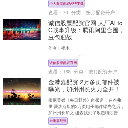
区政府主要负责同志，市商务局、昌平
个人股票配资APP下载
区相关负责同志出....
查看：
70
分类：
按月配资开户
诚信股票配资官网 大厂AI to
C战事升级：腾讯阿里合围，
豆包迎战
作者丨樱木
....
诚信股票配资官网
查看：
168
分类：
按月配资开户
金港嘉配资 2万多页邮件被
曝光，加州州长火力全开！
根据美媒《每日野兽》的报道，在杰弗
里·爱泼斯坦的2万页电子邮件曝光之后，
加州州长加文·纽森找到了攻击特朗普的
一个新角度。 在这些电子邮件中，许多
金港嘉配资
内容揭露了爱泼斯....