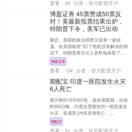
查看：
89
分类：
按月配资开户
博盈证券 45票赞成50票反
对！美最新投票结果出炉，
特朗普下令，美军已出动
最近，美国的政治局势又迎来一波动
荡。在美国政府“关门”危机没有解决的情
况下，特朗普再次出人意料地采取了行
动。这次，他决定出动美军，这一举动
博盈证券
无疑加剧了局势的紧张。....
查看：
134
分类：
按月配资开户
期配宝 印度一医院发生火灾
6人死亡
南方财经10月6日电，据央视新闻，当地
时间5日晚，印度拉贾斯坦邦一医院发生
火灾，造成至少6名患者死亡。....
期配宝
查看：
91
分类：
按月配资开户