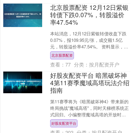
北京股票配资 12月12日紫银
转债下跌0.07%，转股溢价
率47.54%
本站消息，12月12日紫银转债收盘下跌
0.07%，报109.95元/张，成交额1.5亿
元，转股溢价率47.54%。 资料显示，紫
银转债信用级别为“AA+”，债券....
北京股票配资
查看：
77
分类：
按月配资开户
好股友配资平台 暗黑破坏神
4第11赛季魔域高塔玩法介绍
指南
第11赛季将为《暗黑破坏神4》带来新的
终局挑战"魔域高塔"，同时天梯榜系统正
式回归。小编整理魔域高塔的开放时
间、解锁条件、Beta阶段重点机制以及
好股友配资平台
天梯榜的分类规....
查看：
202
分类：
按月配资开户