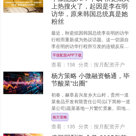
上热搜火了，起因是李在明
访华，原来韩国总统真是她
粉丝
最近，秋瓷炫因韩国总统李在明的访华
行程而重新成为热议话题。这一切源自
李在明的访华行程所引发的连锁反应，
让这位曾因《回家的诱惑》在中国走红
平煤配股APP下载
的韩国女演员，再次成为媒....
查看：
158
分类：
按月配资开户
杨方策略 小微融资畅通，毕
节酸菜“出圈”
初春，赫章县兴发乡大山村，贵州一道
菜食品开发有限责任公司(以下简称一道
菜公司)蔬菜基地一片繁忙景象。田地
里，农户们弯腰俯身移栽青菜；车间
杨方策略
内，收购的青菜陆续被送上....
查看：
135
分类：
按月配资开户