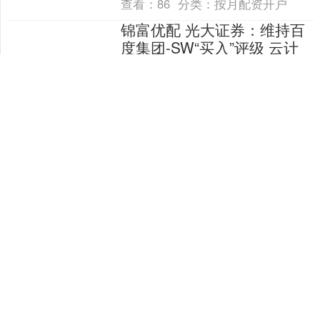
查看：
86
分类：
按月配资开户
锦富优配 光大证券：维持百
度集团-SW“买入”评级 云计
算、智能驾驶、自研芯片打
开估值空间
热点栏目 自选股 数据中心 行情中心 资
金流向 模拟交易 客户端 光大证券发布研
报称，考虑到广告需求有所回暖，萝卜
快跑、昆仑芯有望超预期贡献业绩增
锦富优配
量，上调百度集....
查看：
159
分类：
按月配资开户
倍悦网 对话格灵深瞳CEO吴
一洲：穿透WAIC热度，透视
AI落地的“硬功夫”
2025年世界人工智能大会(WAIC)期
间，“一票难求”的现象成为今年热度高涨
的显著注脚。在这一背景下，人工智能