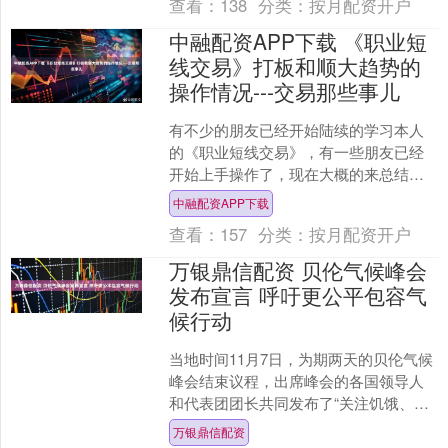
查看：
138
分类：
按月配资开户
中融配资APP下载 《职业短
线交易》打板和顺大趋势的
操作情况---交易那些事儿
有不少的朋友已经开始陆续的学习本人
的《职业短线交易》，有一些朋友已经
开始上手操作了，现在大概的来总结一
下一些朋友学习运用下来的效果。 《职
中融配资APP下载
业短线交易》有2大部分....
查看：
157
分类：
按月配资开户
万银鼎信配资 贝伦气候峰会
发布宣言 呼吁更公平包容气
候行动
当地时间11月7日，为期两天的贝伦气候
峰会结束议程，出席峰会的各国领导人
和代表团团长共同发布了“关注饥饿、贫
困和以人为本的气候行动的《贝伦宣
万银鼎信配资
言》”。 宣言承认气....