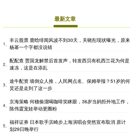
最新文章
丰云股票 鹿晗绯闻风波不到30天，关晓彤现状曝光，原来
1、
杨幂一个字都没说错
配配查 贾国龙解禁后首发声，转发西贝有机西兰花为何是
2、
速冻，这是在添乱
途牛配资 墙倒众人推，人民网点名、保姆举报？51岁的何
3、
炅还是走到了这一步
京海策略 何穗偷溜喝咖啡笑眯眼，36岁当妈拒外地工作，
4、
陈伟霆宠娃举动更圈粉
福祥证券 日本歌手滨崎步上海演唱会突然宣布取消 原计
5、
划29日晚举行