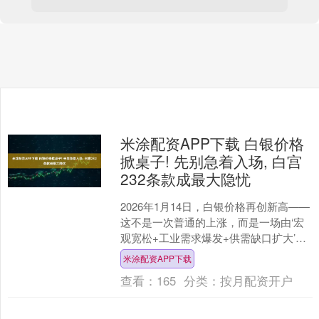
米涂配资APP下载 白银价格
掀桌子! 先别急着入场, 白宫
232条款成最大隐忧
2026年1月14日，白银价格再创新高——
这不是一次普通的上涨，而是一场由‘宏
观宽松+工业需求爆发+供需缺口扩大’三
重红利共振引爆的系统性行情。 就在花
米涂配资APP下载
旗将三个....
查看：
165
分类：
按月配资开户