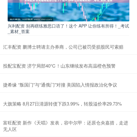
兴利配资 别再瞎练雅思口语了！这个 APP 让你练有所得！_考试
_素材_答案
汇丰配资 鹏博士聘请主办券商，公司已被罚受损股民可索赔
投配宝配资 济宁局部40℃！山东继续发布高温橙色预警
捷希缘 “叛国门”与“通俄门”对撞 美国陷入情报政治化争议
大旗策略 8月27日清源转债下跌3.99%，转股溢价率29.73%
富旺配资 新作《天唱》发表，容中尔甲：还原仓央嘉措，走进
无人区