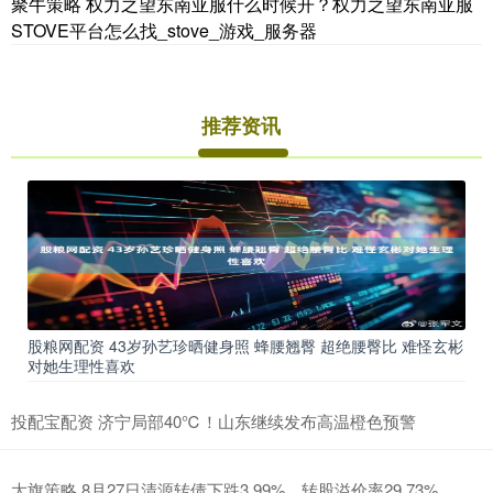
聚牛策略 权力之望东南亚服什么时候开？权力之望东南亚服
STOVE平台怎么找_stove_游戏_服务器
推荐资讯
股粮网配资 43岁孙艺珍晒健身照 蜂腰翘臀 超绝腰臀比 难怪玄彬
对她生理性喜欢
投配宝配资 济宁局部40℃！山东继续发布高温橙色预警
大旗策略 8月27日清源转债下跌3.99%，转股溢价率29.73%