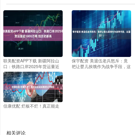
联美配资APP下载 新疆阿拉山
保宇配资 美退伍老兵怒斥：竟
口：铁路口岸2025年货运量近
把让婴儿挨饿作为战争手段，这
1800万吨&#32;创历史新高
国怎？！
信康优配 烂板不烂！真正能走
成妖股的5大特征
相关评论