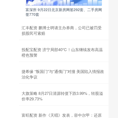
富深所 9月22日北京新房网签292套、二手房网
签770套
汇丰配资 鹏博士聘请主办券商，公司已被罚受
损股民可索赔
投配宝配资 济宁局部40℃！山东继续发布高温
橙色预警
捷希缘 “叛国门”与“通俄门”对撞 美国陷入情报政
治化争议
大旗策略 8月27日清源转债下跌3.99%，转股溢
价率29.73%
富旺配资 新作《天唱》发表，容中尔甲：还原