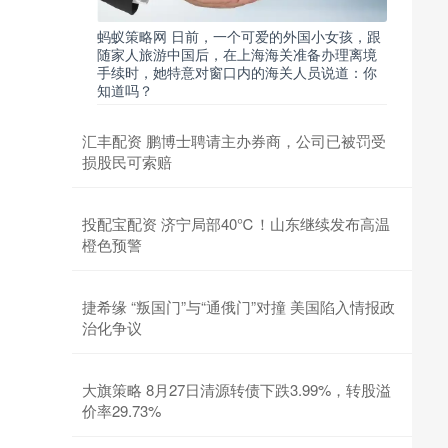
蚂蚁策略网 日前，一个可爱的外国小女孩，跟
随家人旅游中国后，在上海海关准备办理离境
手续时，她特意对窗口内的海关人员说道：你
知道吗？
汇丰配资 鹏博士聘请主办券商，公司已被罚受
损股民可索赔
投配宝配资 济宁局部40℃！山东继续发布高温
橙色预警
捷希缘 “叛国门”与“通俄门”对撞 美国陷入情报政
治化争议
大旗策略 8月27日清源转债下跌3.99%，转股溢
价率29.73%