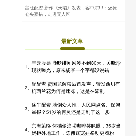
富旺配资 新作《天唱》发表，容中尔甲：还原
仓央嘉措，走进无人区
最新文章
丰云股票 鹿晗绯闻风波不到30天，关晓彤
1、
现状曝光，原来杨幂一个字都没说错
配配查 贾国龙解禁后首发声，转发西贝有
2、
机西兰花为何是速冻，这是在添乱
途牛配资 墙倒众人推，人民网点名、保姆
3、
举报？51岁的何炅还是走到了这一步
京海策略 何穗偷溜喝咖啡笑眯眼，36岁当
4、
妈拒外地工作，陈伟霆宠娃举动更圈粉