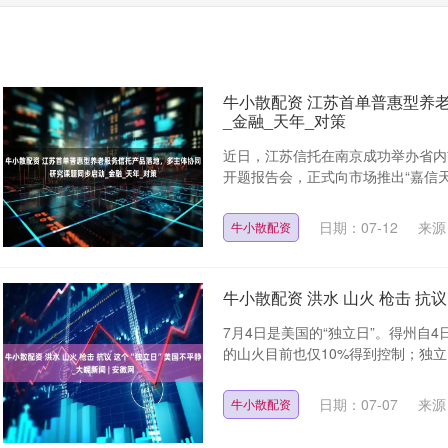
牛小散配资 江苏首单普惠型养
_金融_天年_对策
近日，江苏信托在南京成功举办省内
开题报告会，正式向市场推出“嘉信天
日期：07-12
来源
牛小散配资
牛小散配资 洪水 山火 枪击 抗议
7月4日是美国的“独立日”。得州自
的山火目前也仅10%得到控制；独立
日期：07-07
来源
牛小散配资